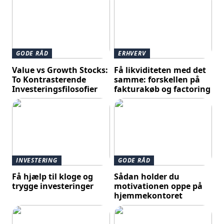
GODE RÅD
ERHVERV
Value vs Growth Stocks:
Få likviditeten med det
To Kontrasterende
samme: forskellen på
Investeringsfilosofier
fakturakøb og factoring
INVESTERING
GODE RÅD
Få hjælp til kloge og
Sådan holder du
trygge investeringer
motivationen oppe på
hjemmekontoret