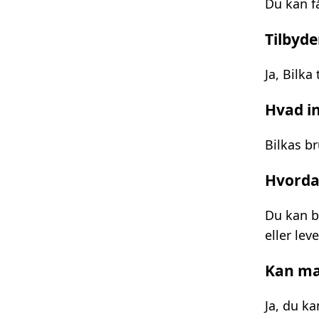
Du kan få
Tilbyde
Ja, Bilka
Hvad i
Bilkas b
Hvordan
Du kan b
eller lev
Kan ma
Ja, du ka