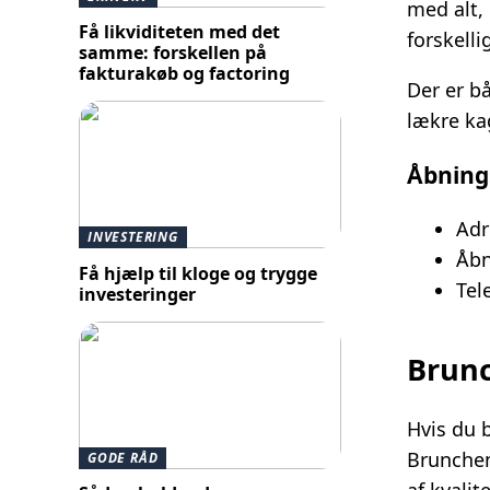
med alt,
Få likviditeten med det
forskell
samme: forskellen på
fakturakøb og factoring
Der er b
lækre kag
Åbning
Adr
INVESTERING
Åbn
Få hjælp til kloge og trygge
Tel
investeringer
Brunc
Hvis du b
Brunchen
GODE RÅD