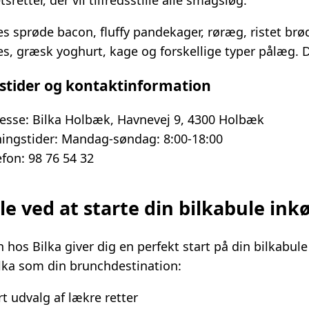
etsretter, der vil tilfredsstille alle smagsløg.
es sprøde bacon, fluffy pandekager, røræg, ristet br
s, græsk yoghurt, kage og forskellige typer pålæg. 
stider og kontaktinformation
esse: Bilka Holbæk, Havnevej 9, 4300 Holbæk
ingstider: Mandag-søndag: 8:00-18:00
efon: 98 76 54 32
le ved at starte din bilkabule in
hos Bilka giver dig en perfekt start på din bilkabule
lka som din brunchdestination:
rt udvalg af lækre retter