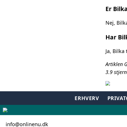
Er Bilk
Nej, Bil
Har Bil
Ja, Bilka
Artiklen 
3.9
stjern
ERHVERV
PRIVA
info@onlinenu.dk