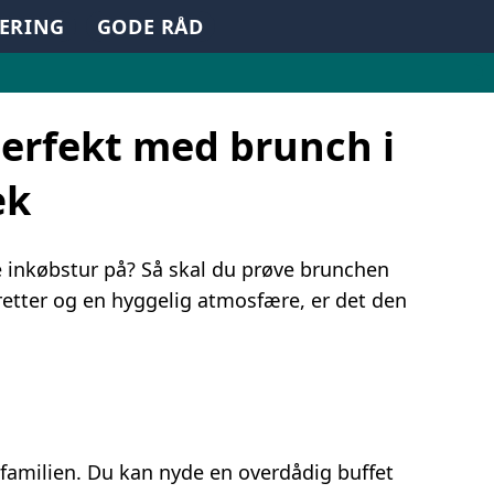
TERING
GODE RÅD
perfekt med brunch i
æk
le inkøbstur på? Så skal du prøve brunchen
retter og en hyggelig atmosfære, er det den
e familien. Du kan nyde en overdådig buffet