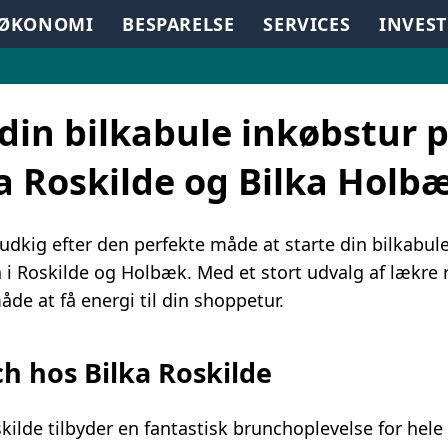
TØKONOMI
BESPARELSE
SERVICES
INVES
din bilkabule inkøbstur 
a Roskilde og Bilka Holb
 udkig efter den perfekte måde at starte din bilkabu
a i Roskilde og Holbæk. Med et stort udvalg af lækre 
åde at få energi til din shoppetur.
h hos Bilka Roskilde
skilde tilbyder en fantastisk brunchoplevelse for hel