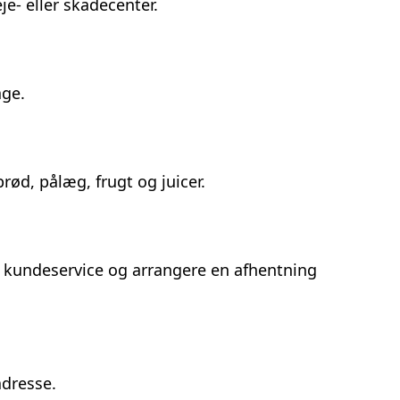
eje- eller skadecenter.
age.
ød, pålæg, frugt og juicer.
es kundeservice og arrangere en afhentning
adresse.