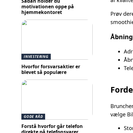
af kvalit
Sådan holder du
motivationen oppe på
hjemmekontoret
Prøv der
smoothie
Åbning
Adr
INVESTERING
Åbn
Hvorfor forsvarsaktier er
Tel
blevet så populære
Forde
Brunchen 
vælge Bi
GODE RÅD
Forstå hvorfor går telefon
Sto
direkte på telefonsvarer