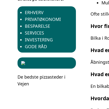
Mul
ERHVERV
Ofte sti
PRIVATØKONOMI
Hvor fi
BESPARELSE
SERVICES
Bilka i R
INVESTERING
GODE RÅD
Hvad er
Åbningst
Hvad er
De bedste pizzasteder i
Vejen
En bilkab
Hvordan