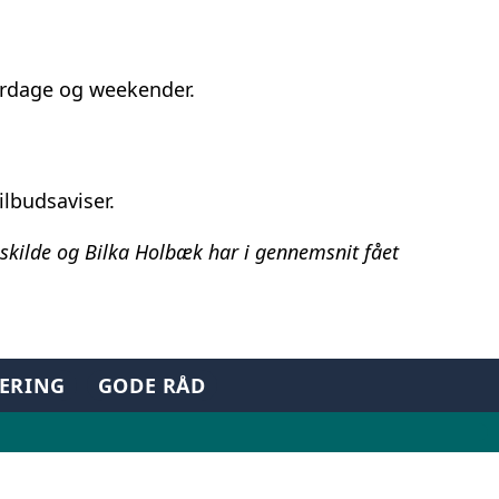
verdage og weekender.
ilbudsaviser.
oskilde og Bilka Holbæk har i gennemsnit fået
TERING
GODE RÅD