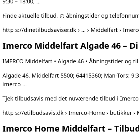
9:30 – 18:00, …
Finde aktuelle tilbud, ◴ åbningstider og telefonnum
http s://dinetilbudsaviser.dk › … › Middelfart › Imerc
Imerco Middelfart Algade 46 – Di
IMERCO Middelfart • Algade 46 • Åbningstider og til
Algade 46. Middelfart 5500; 64415360; Man-Tors: 9:30
imerco …
Tjek tilbudsavis med det nuværende tilbud i Imerco i
http s://etilbudsavis.dk › Imerco-Home › butikker ›
Imerco Home Middelfart – Tilbuds