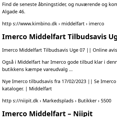
Find de seneste åbningstider, og nuværende og komm
Algade 46.
http s://www.kimbino.dk › middelfart › imerco
Imerco Middelfart Tilbudsavis Ug
Imerco Middelfart Tilbudsavis Uge 07 || Online avi
Også i Middelfart har Imerco gode tilbud klar i de
butikkens kæmpe vareudvalg …
Nye Imerco tilbudsavis fra 17/02/2023 || Se Imerco
kataloger. | Middelfart
http s://niipit.dk › Markedsplads › Butikker › 5500
Imerco Middelfart – Niipit