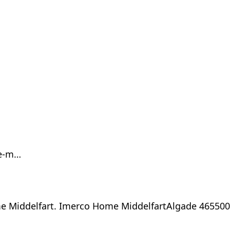
me-m…
ome Middelfart. Imerco Home MiddelfartAlgade 46550