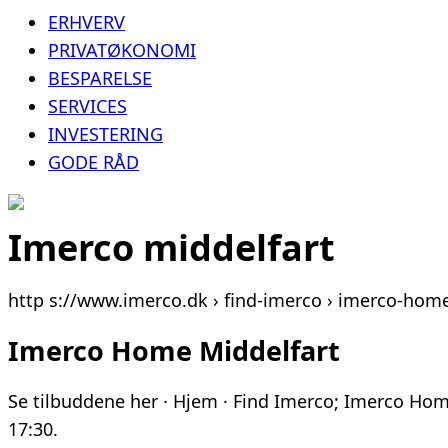
ERHVERV
PRIVATØKONOMI
BESPARELSE
SERVICES
INVESTERING
GODE RÅD
Imerco middelfart
http s://www.imerco.dk › find-imerco › imerco-ho
Imerco Home Middelfart
Se tilbuddene her · Hjem · Find Imerco; Imerco H
17:30.