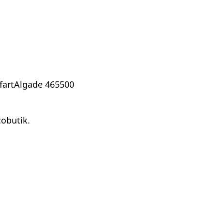
lfartAlgade 465500
cobutik.