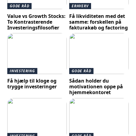
GODE RÅD
ERHVERV
Value vs Growth Stocks:
Få likviditeten med det
To Kontrasterende
samme: forskellen på
Investeringsfilosofier
fakturakøb og factoring
INVESTERING
GODE RÅD
Få hjælp til kloge og
Sådan holder du
trygge investeringer
motivationen oppe på
hjemmekontoret
INVESTERING
GODE RÅD