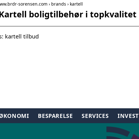
www.brdr-sorensen.com › brands › kartell
 Kartell boligtilbehør i topkvalite
 kartell tilbud
TØKONOMI
BESPARELSE
SERVICES
INVES