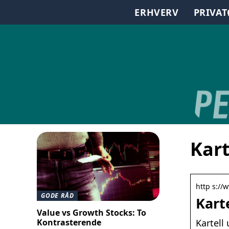
ERHVERV
PRIVA
Kart
http s://w
GODE RÅD
Karte
Value vs Growth Stocks: To
Kontrasterende
Kartell 