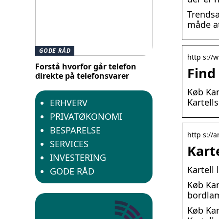
Trendsa
måde at
GODE RÅD
http s://
Forstå hvorfor går telefon
Find
direkte på telefonsvarer
Køb Kar
Kartell
ERHVERV
PRIVATØKONOMI
BESPARELSE
http s://
SERVICES
Kart
INVESTERING
Kartell
GODE RÅD
Køb Kar
bordlam
Køb Kar