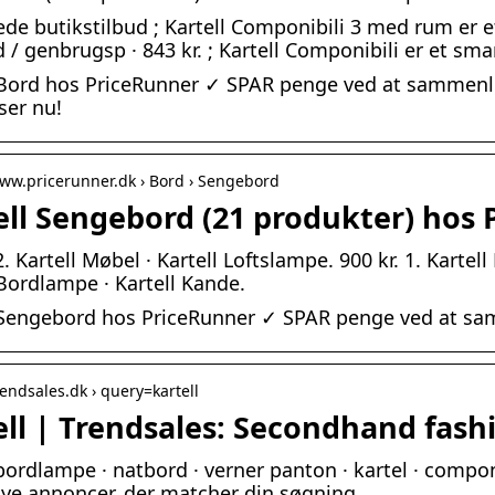
ede butikstilbud ; Kartell Componibili 3 med rum er et
d / genbrugsp · 843 kr. ; Kartell Componibili er et sma
 Bord hos PriceRunner ✓ SPAR penge ved at sammenl
ser nu!
www.pricerunner.dk › Bord › Sengebord
ell Sengebord (21 produkter) hos 
2. Kartell Møbel · Kartell Loftslampe. 900 kr. 1. Kartel
 Bordlampe · Kartell Kande.
 Sengebord hos PriceRunner ✓ SPAR penge ved at sa
rendsales.dk › query=kartell
ell | Trendsales: Secondhand fash
 bordlampe · natbord · verner panton · kartel · componi
nye annoncer, der matcher din søgning.