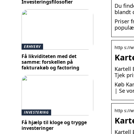
Investeringsfilosofier
Du find
blandt 
Priser 
populær
ERHVERV
http s://
Kart
Få likviditeten med det
samme: forskellen på
fakturakøb og factoring
Kartell
Tjek pri
Køb Kar
| Se vor
http s://
INVESTERING
Kart
Få hjælp til kloge og trygge
investeringer
Kartell