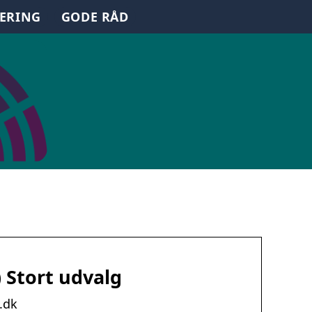
TERING
GODE RÅD
 ) Stort udvalg
i.dk