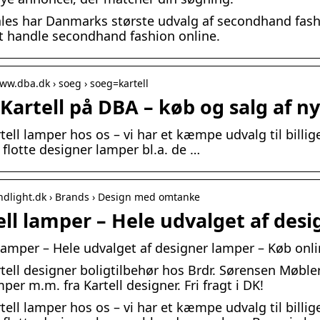
les har Danmarks største udvalg af secondhand fash
 handle secondhand fashion online.
www.dba.dk › soeg › soeg=kartell
 Kartell på DBA – køb og salg af n
tell lamper hos os – vi har et kæmpe udvalg til billige
s flotte designer lamper bl.a. de …
andlight.dk › Brands › Design med omtanke
ell lamper – Hele udvalget af des
 lamper – Hele udvalget af designer lamper – Køb onli
tell designer boligtilbehør hos Brdr. Sørensen Møbler
per m.m. fra Kartell designer. Fri fragt i DK!
tell lamper hos os – vi har et kæmpe udvalg til billige