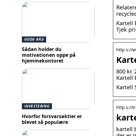
Relater
recycle
Kartell
Tjek pri
GODE RÅD
Sådan holder du
http s://
motivationen oppe på
Kart
hjemmekontoret
800 kr. 
Kartell
Kartell
INVESTERING
http s://t
kart
Hvorfor forsvarsaktier er
blevet så populære
kartell
der er 