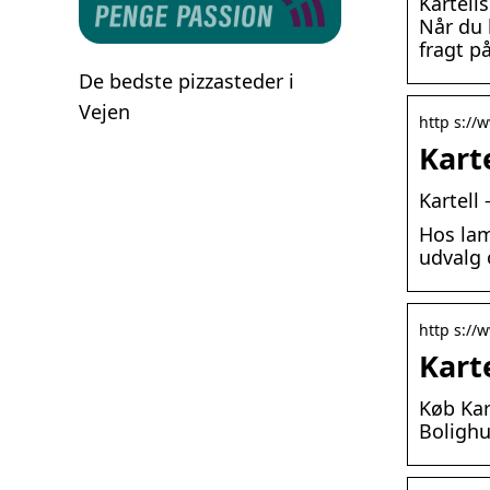
Kartell
Når du h
fragt p
De bedste pizzasteder i
Vejen
http s:/
Karte
Kartell 
Hos lam
udvalg 
http s://
Kart
Køb Kart
Bolighu