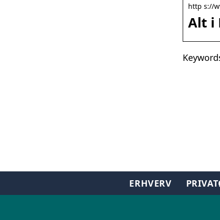
http s://
Alt i
Keywords:
ERHVERV
PRIVA