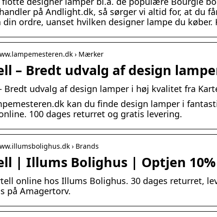
s flotte designer lamper bl.a. de populære Bourgie bo
andler på Andlight.dk, så sørger vi altid for, at du få
å din ordre, uanset hvilken designer lampe du køber.
/www.lampemesteren.dk › Mærker
ll – Bredt udvalg af design lamper 
– Bredt udvalg af design lamper i høj kvalitet fra Kart
pemesteren.dk kan du finde design lamper i fantastisk 
online. 100 dages returret og gratis levering.
www.illumsbolighus.dk › Brands
ell | Illums Bolighus | Optjen 10%
ell online hos Illums Bolighus. 30 dages returret, leve
s på Amagertorv.