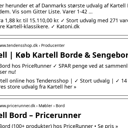
er herunder et af Danmarks største udvalg af Kartell De
dem. Vis som Gitter Liste. Varer 1-42 …
fra 1,88 kr. til 15.110,00 kr. ✓ Stort udvalg med 271 va
e Kartell-klassikere. ✓ Katoni.dk
www.tendensshop.dk › Producenter
ell | Køb Kartell Borde & Sengebor
 Bord hos PriceRunner ✓ SPAR penge ved at sammenl
ser nu!
tell online hos Tendensshop | ✓ Stort udvalg | ✓ 14 
es store udvalg fra Kartell her »
www.pricerunner.dk › Møbler › Bord
ell Bord – Pricerunner
 Bord (100+ produkter) hos PriceRunner • Se pris »