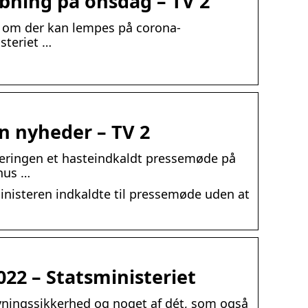
ning på onsdag – TV 2
, om der kan lempes på corona-
steriet …
n nyheder – TV 2
geringen et hasteindkaldt pressemøde på
nus …
ministeren indkaldte til pressemøde uden at
22 – Statsministeriet
syningssikkerhed og noget af dét, som også