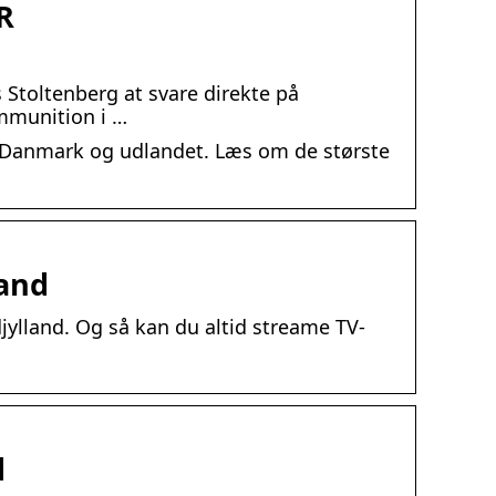
R
Stoltenberg at svare direkte på
ammunition i …
a Danmark og udlandet. Læs om de største
land
jylland. Og så kan du altid streame TV-
d