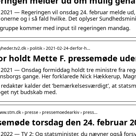
ringen melder ud om mulig genåb
. 2021 — Regeringen vil onsdag 24. februar melde ud
tionerne og i så fald hvilke. Det oplyser Sundhedsmini
tgruppe kommer med input til regeringen mandag.
yheder.tv2.dk › politik › 2021-02-24-derfor-h…
or holdt Mette F. pressemøde ude
. 2021 — Onsdag formiddag holdt tre ministre fra re
ansborgs gange. Her forklarede Nick Hækkerup, Mag
k redaktør kalder det ‘bemærkelsesværdigt’, at stats
oget nyt budskab med.
www.stm.dk › presse › pressemoedearkiv › press…
semøde torsdag den 24. februar 20
. 2022 — TV 2: Og statsminister, du nævner også for