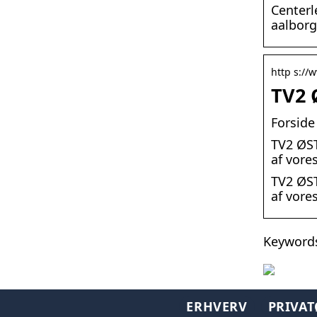
Centerl
aalborg
http s://
TV2 
Forside
TV2 ØST
af vore
TV2 ØST
af vore
Keywords
ERHVERV
PRIVA