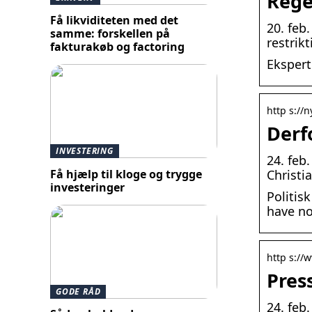
Rege
Få likviditeten med det
20. feb
samme: forskellen på
restrik
fakturakøb og factoring
Eksper
http s://n
Derf
INVESTERING
24. feb
Få hjælp til kloge og trygge
Christi
investeringer
Politis
have n
http s://
Pres
GODE RÅD
24. feb