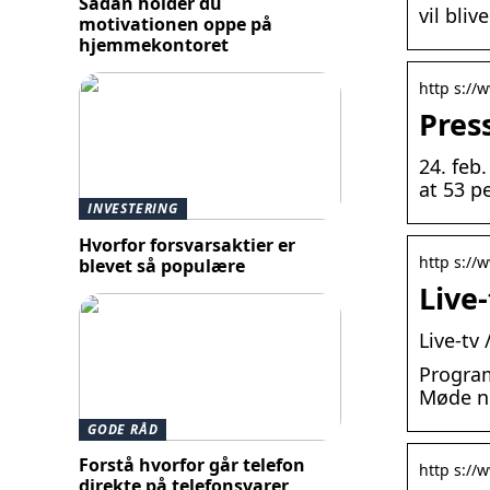
Sådan holder du
vil bli
motivationen oppe på
hjemmekontoret
http s://
Pres
24. feb
at 53 p
INVESTERING
Hvorfor forsvarsaktier er
http s://w
blevet så populære
Live
Live-tv 
Program
Møde nr
GODE RÅD
Forstå hvorfor går telefon
http s://
direkte på telefonsvarer