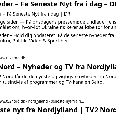
der – Få Seneste Nyt fra i dag – D
 – Få Seneste Nyt fra i dag | DR
age siden — På onsdagens pressemøde undlader Jens 
ålet om, hvorvidt Ukraine risikerer at løbe tør for 
der – Hold dig opdateret. Få de seneste nyheder fr
ultur, Politik, Viden & Sport her
www.tv2nord.dk
Nord – Nyheder og TV fra Nordjyl
 Nord får du de nyeste og vigtigste nyheder fra Nord
, tusindvis af programmer og TV-kanalen Salto.
www.tv2nord.dk › nordjylland › seneste-nyt-fra-n…
ste nyt fra Nordjylland | TV2 Nor