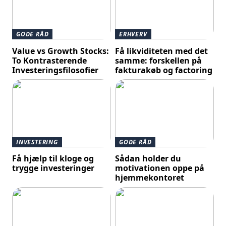
GODE RÅD
ERHVERV
Value vs Growth Stocks:
Få likviditeten med det
To Kontrasterende
samme: forskellen på
Investeringsfilosofier
fakturakøb og factoring
INVESTERING
GODE RÅD
Få hjælp til kloge og
Sådan holder du
trygge investeringer
motivationen oppe på
hjemmekontoret