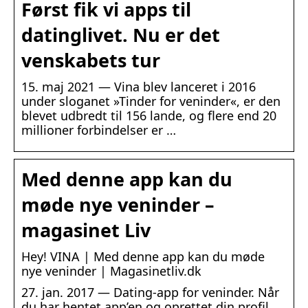
Først fik vi apps til
datinglivet. Nu er det
venskabets tur
15. maj 2021 — Vina blev lanceret i 2016
under sloganet »Tinder for veninder«, er den
blevet udbredt til 156 lande, og flere end 20
millioner forbindelser er …
Med denne app kan du
møde nye veninder –
magasinet Liv
Hey! VINA | Med denne app kan du møde
nye veninder | Magasinetliv.dk
27. jan. 2017 — Dating-app for veninder. Når
du har hentet app’en og oprettet din profil,